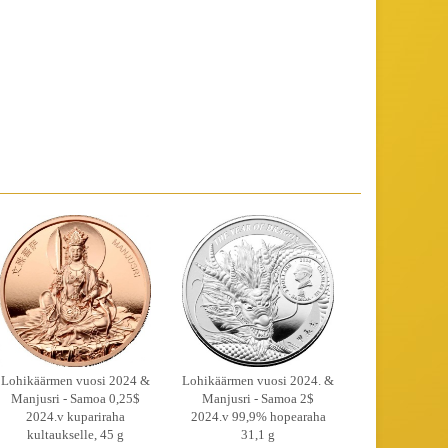
Lohikäärmen vuosi 2024 &
Lohikäärmen vuosi 2024. &
Manjusri - Samoa 0,25$
Manjusri - Samoa 2$
2024.v kupariraha
2024.v 99,9% hopearaha
kultaukselle, 45 g
31,1 g