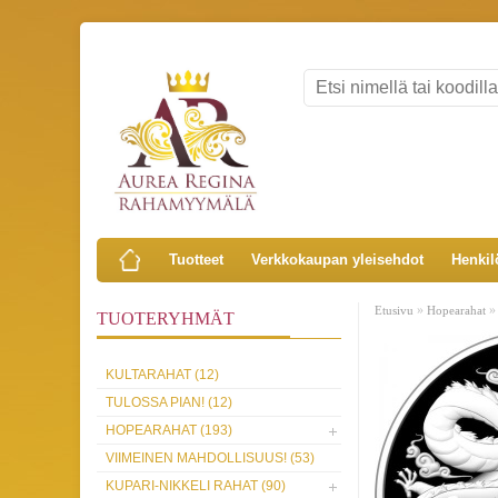
Tuotteet
Verkkokaupan yleisehdot
Henkil
»
Etusivu
Hopearahat
TUOTERYHMÄT
KULTARAHAT (12)
TULOSSA PIAN! (12)
HOPEARAHAT (193)
VIIMEINEN MAHDOLLISUUS! (53)
KUPARI-NIKKELI RAHAT (90)