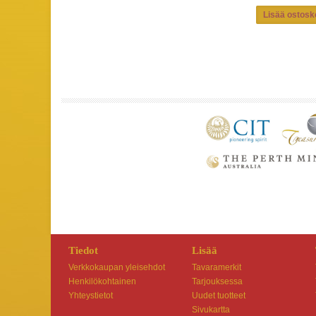
Tiedot
Lisää
Verkkokaupan yleisehdot
Tavaramerkit
Henkilökohtainen
Tarjouksessa
Yhteystietot
Uudet tuotteet
Sivukartta