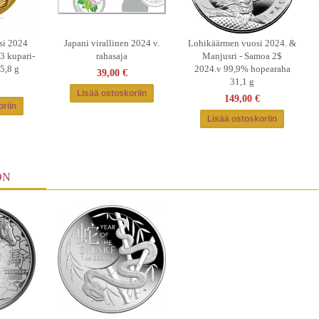
si 2024
Japani virallinen 2024 v.
Lohikäärmen vuosi 2024. &
3 kupari-
rahasaja
Manjusri - Samoa 2$
15,8 g
2024.v 99,9% hopearaha
39,00 €
31,1 g
149,00 €
ON