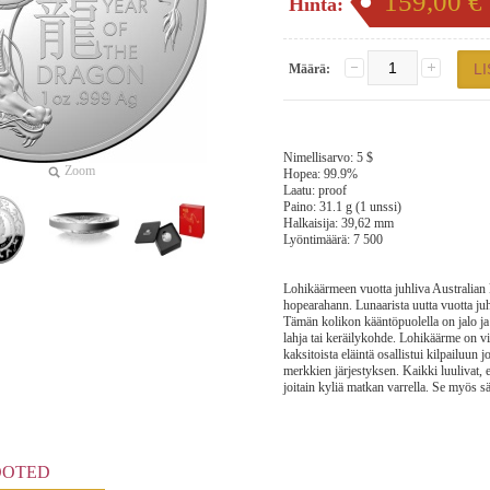
159,00 €
Hinta:
Määrä:
Nimellisarvo: 5 $
Zoom
Hopea: 99.9%
Laatu: proof
Paino: 31.1 g (1 unssi)
Halkaisija: 39,62 mm
Lyöntimäärä: 7 500
Lohikäärmeen vuotta juhliva Australian 
hopearahann. Lunaarista uutta vuotta juhl
Tämän kolikon kääntöpuolella on jalo ja 
lahja tai keräilykohde. Lohikäärme on v
kaksitoista eläintä osallistui kilpailuun
merkkien järjestyksen. Kaikki luulivat, 
joitain kyliä matkan varrella. Se myös sä
OOTED