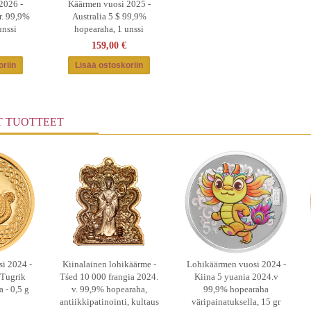
2026 -
Käärmen vuosi 2025 -
r. 99,9%
Australia 5 $ 99,9%
unssi
hopearaha, 1 unssi
159,00 €
T TUOTTEET
i 2024 -
Kiinalainen lohikäärme -
Lohikäärmen vuosi 2024 -
Tugrik
Tśed 10 000 frangia 2024.
Kiina 5 yuania 2024.v
 - 0,5 g
v. 99,9% hopearaha,
99,9% hopearaha
antiikkipatinointi, kultaus
väripainatuksella, 15 gr