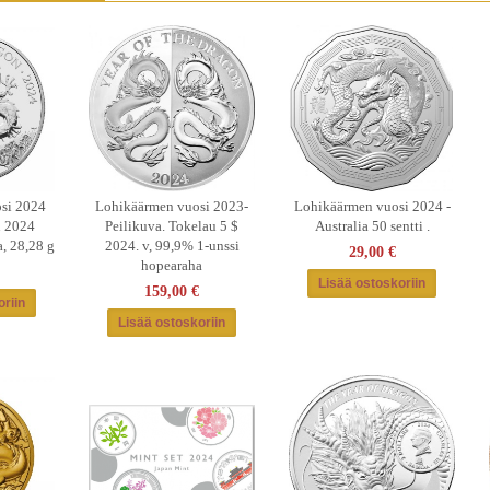
si 2024
Lohikäärmen vuosi 2023-
Lohikäärmen vuosi 2024 -
£ 2024
Peilikuva. Tokelau 5 $
Australia 50 sentti .
a, 28,28 g
2024. v, 99,9% 1-unssi
29,00 €
hopearaha
159,00 €