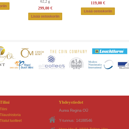
62,2 g
119,00 €
299,00 €
Tilini
Yhdeystiedot
Tilini
Aurea Regina OÜ
Tilaushistoria
Y-tunnus: 14188546
Tilatut tuotteet