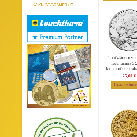
... KAIKKI TAVARAMERKIT ...
Lohikäärmen vuo
Isobritannia 5 
kupari-nikkeli rah
25,00 €