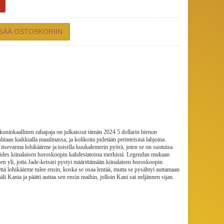
kuninkaallinen rahapaja on julkaissut tämän 2024 5 dollarin hienon
itaan kaikkialla maailmassa, ja kolikoita pidetään perinteisinä lahjoina.
itsevarma lohikäärme ja toisella kuukalenterin pyörä, joten se on suotuisa
iides kiinalaisen horoskoopin kahdestatoista merkistä. Legendan mukaan
 joen yli, jotta Jade-keisari pystyi määrittämään kiinalaisen horoskoopin
että lohikäärme tulee ensin, koska se osaa lentää, mutta se pysähtyi auttamaan
äli Kania ja päätti auttaa sen ensin maihin, jolloin Kani sai neljännen sijan.