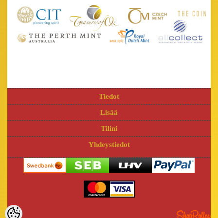
Tiedot
Lisää
Tilini
Yhdeystiedot