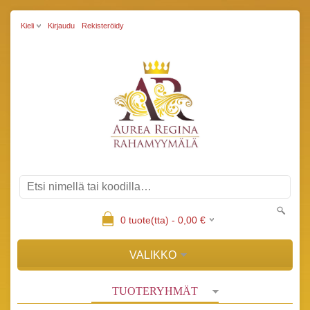
Kieli
Kirjaudu
Rekisteröidy
0
tuote(tta) -
0,00
€
VALIKKO
TUOTERYHMÄT