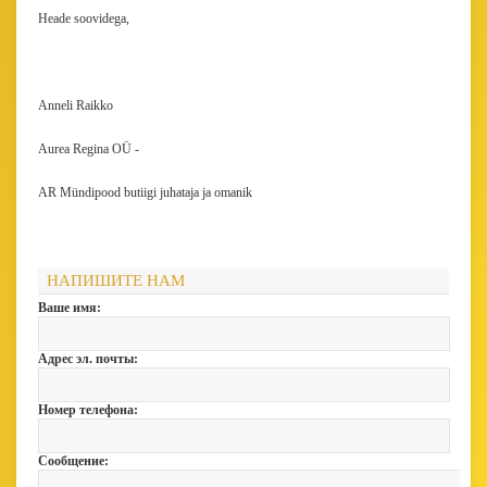
Heade soovidega,
Anneli Raikko
Aurea Regina OÜ -
AR Mündipood butiigi juhataja ja omanik
НАПИШИТЕ НАМ
Ваше имя:
Адрес эл. почты:
Номер телефона:
Сообщение: