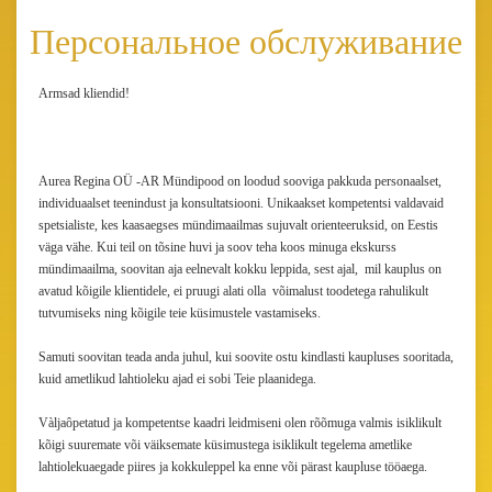
Персональное обслуживание
Armsad kliendid!
Aurea Regina OÜ -AR Mündipood on loodud sooviga pakkuda personaalset,
individuaalset teenindust ja konsultatsiooni. Unikaakset kompetentsi valdavaid
spetsialiste, kes kaasaegses mündimaailmas sujuvalt orienteeruksid, on Eestis
väga vähe. Kui teil on tõsine huvi ja soov teha koos minuga ekskurss
mündimaailma, soovitan aja eelnevalt kokku leppida, sest ajal, mil kauplus on
avatud kõigile klientidele, ei pruugi alati olla võimalust toodetega rahulikult
tutvumiseks ning kõigile teie küsimustele vastamiseks.
Samuti soovitan teada anda juhul, kui soovite ostu kindlasti kaupluses sooritada,
kuid ametlikud lahtioleku ajad ei sobi Teie plaanidega.
Vàljaôpetatud ja kompetentse kaadri leidmiseni olen rõõmuga valmis isiklikult
kõigi suuremate või väiksemate küsimustega isiklikult tegelema ametlike
lahtiolekuaegade piires ja kokkuleppel ka enne või pärast kaupluse tööaega.