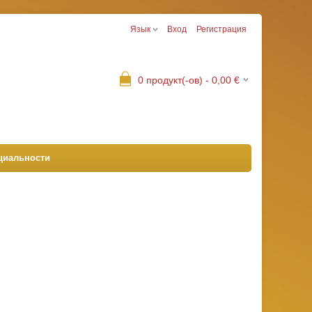
Язык
Вход
Регистрация
0
продукт(-ов) -
0,00
€
циальности