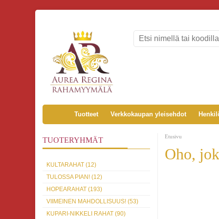
Tuotteet
Verkkokaupan yleisehdot
Henkil
Etusivu
TUOTERYHMÄT
Oho, jok
KULTARAHAT (12)
TULOSSA PIAN! (12)
HOPEARAHAT (193)
VIIMEINEN MAHDOLLISUUS! (53)
KUPARI-NIKKELI RAHAT (90)