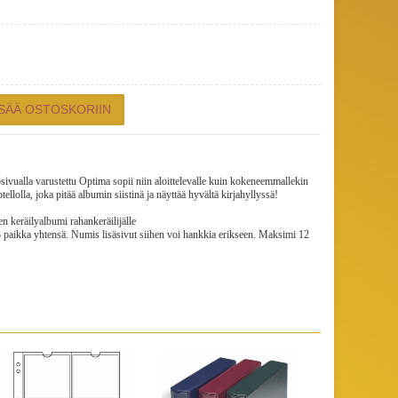
vualla varustettu Optima sopii niin aloittelevalle kuin kokeneemmallekin
tellolla, joka pitää albumin siistinä ja näyttää hyvältä kirjahyllyssä!
n keräilyalbumi rahankeräilijälle
3 paikka yhtensä. Numis lisäsivut siihen voi hankkia erikseen. Maksimi 12