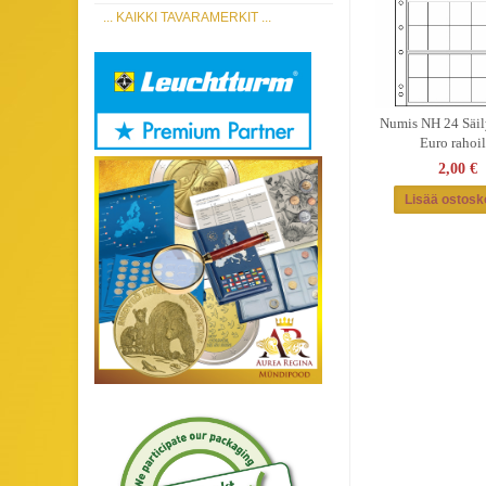
... KAIKKI TAVARAMERKIT ...
Numis NH 24 Säil
Euro rahoil
2,00 €