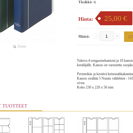
Yksikkö:
tk
25,00 €
Hinta:
Määrä:
Zoom
Tukeva 4-rengasmekanismi ja 10 kansiosi
keräilijälle. Kansio on varustettu suojako
Perinteikäs ja kestävä keinonahkakantine
Kansio sisältää 5 Numis välilehteä - 14
sivua.
Koko 230 x 220 x 50 mm
T TUOTTEET