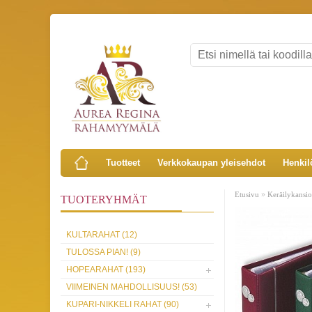
Tuotteet
Verkkokaupan yleisehdot
Henkil
»
Etusivu
Keräilykansio
TUOTERYHMÄT
KULTARAHAT (12)
TULOSSA PIAN! (9)
HOPEARAHAT (193)
VIIMEINEN MAHDOLLISUUS! (53)
KUPARI-NIKKELI RAHAT (90)