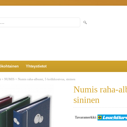
ökohtainen
Yhteystietot
»
»
t
NUMIS
Numis raha-albumi, 5 kolikkosivua, sininen
Numis raha-al
sininen
Tavaramerkki: