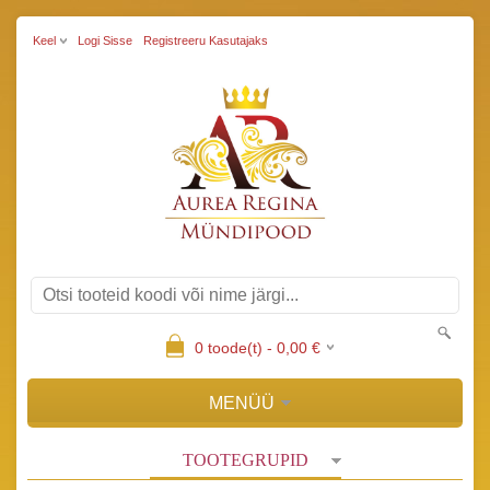
Keel
Logi Sisse
Registreeru Kasutajaks
0
toode(t) -
0,00
€
MENÜÜ
TOOTEGRUPID